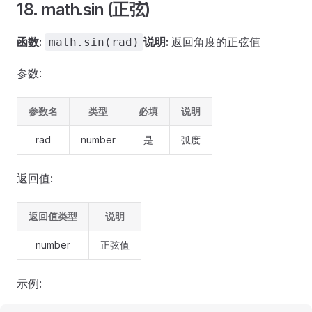
18. math.sin (正弦)
函数:
说明:
返回角度的正弦值
math.sin(rad)
参数:
参数名
类型
必填
说明
rad
number
是
弧度
返回值:
返回值类型
说明
number
正弦值
示例: