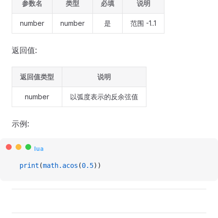
参数名
类型
必填
说明
number
number
是
范围 -1..1
返回值:
返回值类型
说明
number
以弧度表示的反余弦值
示例:
lua
print
(
math.acos
(
0.5
))