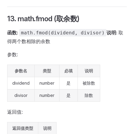
13. math.fmod (取余数)
函数:
说明:
取
math.fmod(dividend, divisor)
得两个数相除的余数
参数:
参数名
类型
必填
说明
dividend
number
是
被除数
divisor
number
是
除数
返回值:
返回值类型
说明