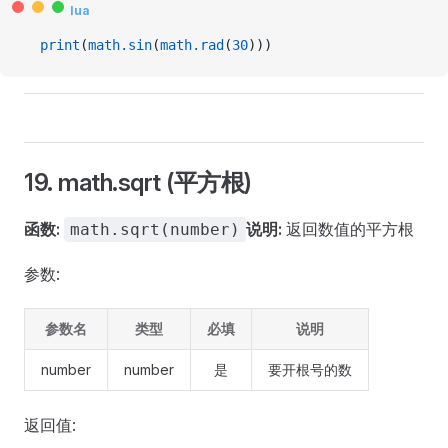
lua
print
(
math.sin
(
math.rad
(
30
)))
19. math.sqrt (平方根)
函数:
说明:
返回数值的平方根
math.sqrt(number)
参数:
参数名
类型
必填
说明
number
number
是
要开根号的数
返回值: