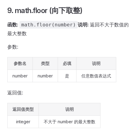
9. math.floor (向下取整)
函数:
说明:
返回不大于数值的
math.floor(number)
最大整数
参数:
参数名
类型
必填
说明
number
number
是
任意数值表达式
返回值:
返回值类型
说明
integer
不大于 number 的最大整数