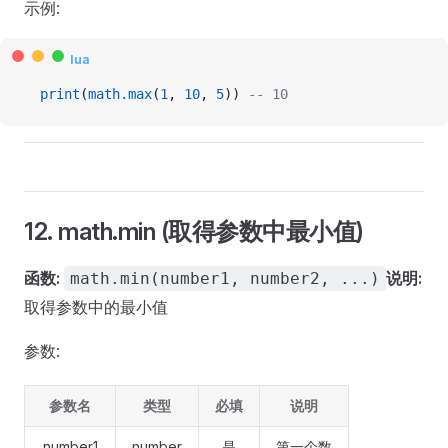
示例:
lua
print
(
math.max
(
1
, 
10
, 
5
)) 
-- 10
12. math.min (取得参数中最小值)
函数:
说明:
math.min(number1, number2, ...)
取得参数中的最小值
参数:
参数名
类型
必填
说明
number1
number
是
第一个数