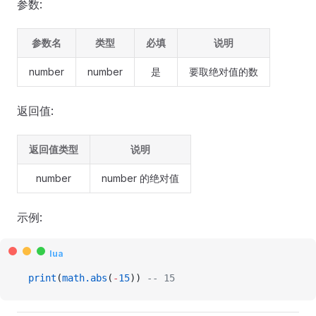
参数:
参数名
类型
必填
说明
number
number
是
要取绝对值的数
返回值:
返回值类型
说明
number
number 的绝对值
示例:
lua
print
(
math.abs
(
-
15
)) 
-- 15