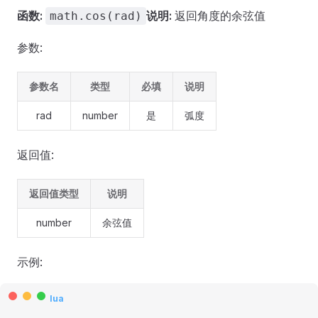
函数:
说明:
返回角度的余弦值
math.cos(rad)
参数:
参数名
类型
必填
说明
rad
number
是
弧度
返回值:
返回值类型
说明
number
余弦值
示例:
lua