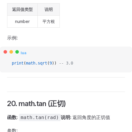
返回值类型
说明
number
平方根
示例:
lua
print
(
math.sqrt
(
9
)) 
-- 3.0
20. math.tan (正切)
函数:
说明:
返回角度的正切值
math.tan(rad)
参数: