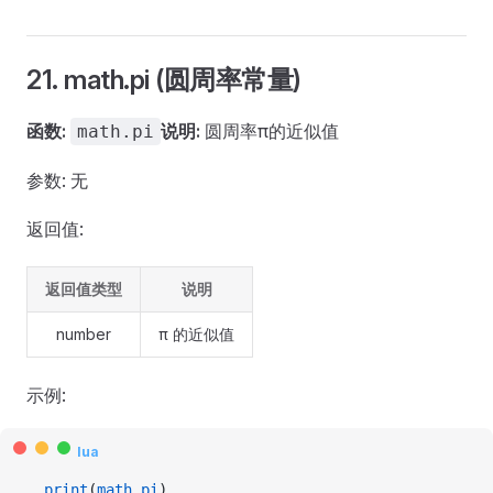
21. math.pi (圆周率常量)
函数:
说明:
圆周率π的近似值
math.pi
参数: 无
返回值:
返回值类型
说明
number
π 的近似值
示例:
lua
print
(
math.pi
)