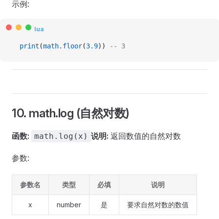
示例:
lua
print
(
math.floor
(
3.9
)) 
-- 3
10. math.log (自然对数)
函数:
说明:
返回数值的自然对数
math.log(x)
参数:
参数名
类型
必填
说明
x
number
是
要求自然对数的数值