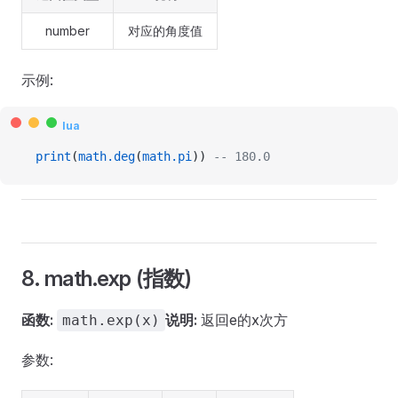
number
对应的角度值
示例:
lua
print
(
math.deg
(
math.pi
)) 
-- 180.0
8. math.exp (指数)
函数:
说明:
返回e的x次方
math.exp(x)
参数: