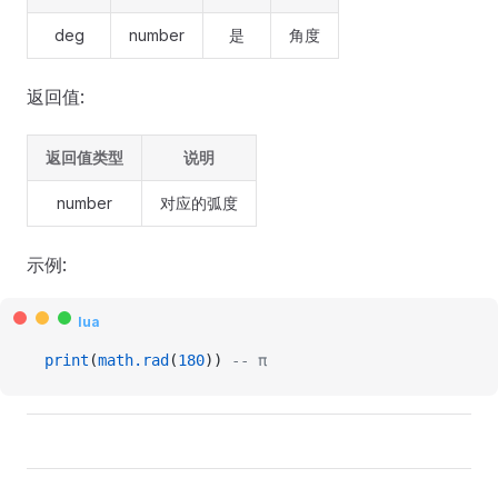
deg
number
是
角度
返回值:
返回值类型
说明
number
对应的弧度
示例:
lua
print
(
math.rad
(
180
)) 
-- π