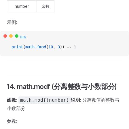
number
余数
示例:
lua
print
(
math.fmod
(
10
, 
3
)) 
-- 1
14. math.modf (分离整数与小数部分)
函数:
说明:
分离数值的整数与
math.modf(number)
小数部分
参数: