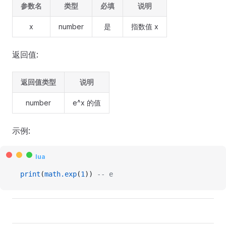
参数名
类型
必填
说明
x
number
是
指数值 x
返回值:
返回值类型
说明
number
e^x 的值
示例:
lua
print
(
math.exp
(
1
)) 
-- e